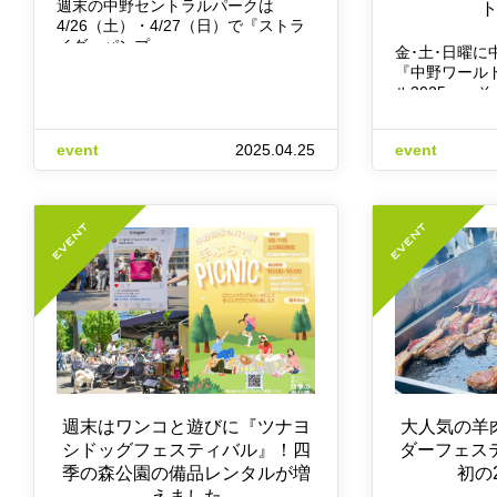
週末の中野セントラルパークは
4/26（土）・4/27（日）で『ストラ
イダーパンプ…
金･土･日曜に
『中野ワール
ル2025』、そ
event
2025.04.25
event
週末はワンコと遊びに『ツナヨ
大人気の羊
シドッグフェスティバル』！四
ダーフェス
季の森公園の備品レンタルが増
初の
えました