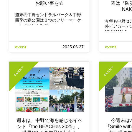
お願い事を☆
曜は『防災
NA
週末の中野セントラルパーク＆中野
四季の森公園は２つのフリーマーケ
今年も中野セ
ットイベントなど…
外ビアガーデン
CENTRAL B…
event
2025.06.27
event
週末は、中野で海を感じるイベ
今週末は
ント『the BEACHes 2025』、
『Smile wi