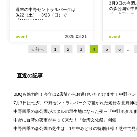
3月9日の今
の森公園や中
週末の中野セントラルパークは
パークアベニ
3/22（土）・3/23（日）で
『MOTTAINAI…
event
2025.03.21
event
« 前へ
1
2
3
4
5
6
…
直近の記事
BBQも魅力的！今年は2店舗からお選びいただけます！中野セ
7月7日は七夕。中野セントラルパークで書かれた短冊を北野神
中野四季の森公園がホタルの群生地になった夜～『中野ホタル
中野に台湾の夜市がやって来た！『台湾文化祭』開催
中野四季の森公園の芝生は、1年中みどりの特別仕様！芝生で見