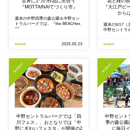
世界に1つの作品に出合う
花と緑の
『MOTTAINAIてづくり市』
『大江戸ビール
から
週末の中野四季の森公園＆中野セン
トラルパークでは、『the BEACHes
週末の5/17（
20…
中野セントラル
wi…
event
2025.05.23
event
中野セントラルパークでは「四
中野セント
川フェス」、おとなりでは「中
季の森公園
野にぎわいフェスタ」が開催の2
に毎日