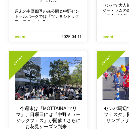
センパで大人
ジー・ラムの
週末の中野四季の森公園＆中野セン
「ラムバサダ
トラルパークでは『ツナヨシドッグ
フェスティバル2…
event
2025.04.11
event
今週末は『MOTTAINAIフリ
センパ周辺
マ』、日曜日には『中野ミュー
フェスタ」
ジックフェス』が開催！さらに
サンプラ
お花見シーズン到来！