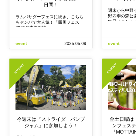
日間！
週末から中野
野四季の森公
ラムバサダーフェスに続き、こちら
毎日イベント
もセンパで大人気！「四川フェス
2025＠中野麻婆…
event
2025.05.09
event
今週末は『ストライダーパンプ
金土日曜は
ジャム』に参加しよう！
ンフェス
『MOTTA