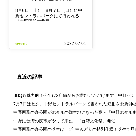
8月6日（土）、8月７日（日）に中
野セントラルパークにて行われる
『中野駅前大盆踊…
event
2022.07.01
直近の記事
BBQも魅力的！今年は2店舗からお選びいただけます！中野セ
7月7日は七夕。中野セントラルパークで書かれた短冊を北野神
中野四季の森公園がホタルの群生地になった夜～『中野ホタル
中野に台湾の夜市がやって来た！『台湾文化祭』開催
中野四季の森公園の芝生は、1年中みどりの特別仕様！芝生で見