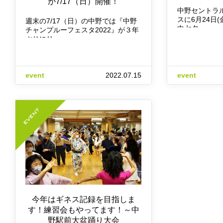
が7/17（日）開催！
中野セントラ
スに6月24日(
週末の7/17（日）の中野では『中野
中七夕…
チャンプルーフェスタ2022』が３年
ぶりにリ…
event
2022.07.15
event
今年はギネス記録を目指しま
す！練習会もやってます！～中
野駅前大盆踊り大会