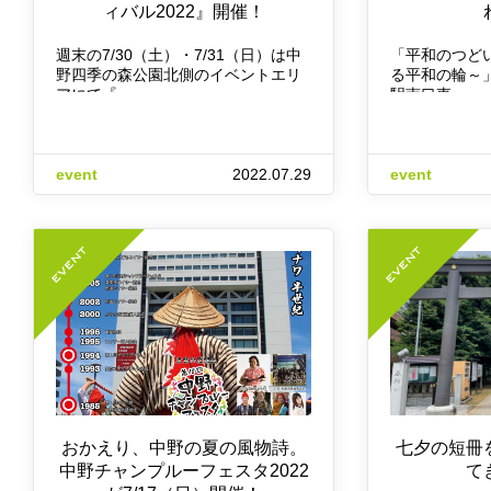
ィバル2022』開催！
週末の7/30（土）・7/31（日）は中
「平和のつどい
野四季の森公園北側のイベントエリ
る平和の輪～」
アにて『…
駅南口東…
event
2022.07.29
event
おかえり、中野の夏の風物詩。
七夕の短冊
中野チャンプルーフェスタ2022
て