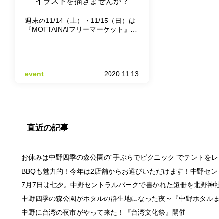
イラストを描きませんか？
週末の11/14（土）・11/15（日）は
『MOTTAINAIフリーマーケット』…
event
2020.11.13
直近の記事
お休みは中野四季の森公園の“手ぶらでピクニック”でテントを
BBQも魅力的！今年は2店舗からお選びいただけます！中野セ
7月7日は七夕。中野セントラルパークで書かれた短冊を北野神
中野四季の森公園がホタルの群生地になった夜～『中野ホタル
中野に台湾の夜市がやって来た！『台湾文化祭』開催