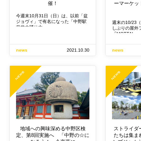
催！
ーマーケッ
今週末10月31日（日）は、以前「盆
ジョヴィ」で有名になった「中野駅
週末の10/2
前盆大踊り大…
しぶりの屋外
『MOTTAI…
news
2021.10.30
news
地域への興味深める中野区検
ストライダ
定、第8回実施へ 「中野の☆に
たちは集ま