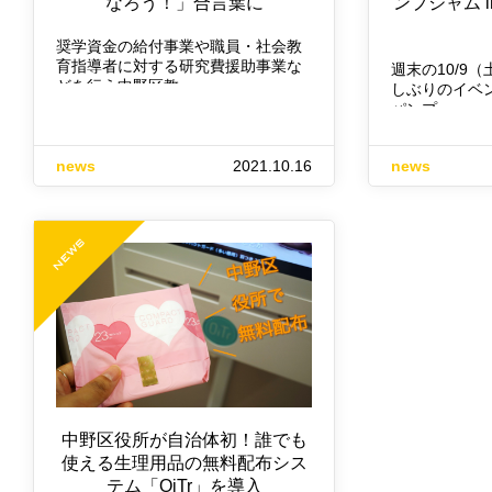
なろう！」合言葉に
ンプジャム 
奨学資金の給付事業や職員・社会教
育指導者に対する研究費援助事業な
週末の10/9（
どを行う中野区教…
しぶりのイベ
パンプ…
news
2021.10.16
news
中野区役所が自治体初！誰でも
使える生理用品の無料配布シス
テム「OiTr」を導入