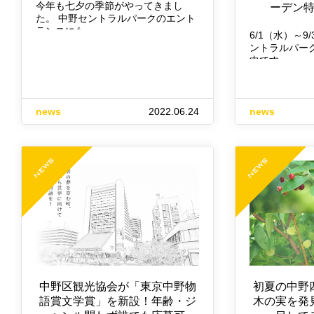
今年も七夕の季節がやってきまし
ーデン
た。 中野セントラルパークのエント
ランスにも…
6/1（水）～9
ントラルパー
中です…
news
2022.06.24
news
中野区観光協会が「東京中野物
初夏の中野
語賞文学賞」を新設！年齢・ジ
木の実を発