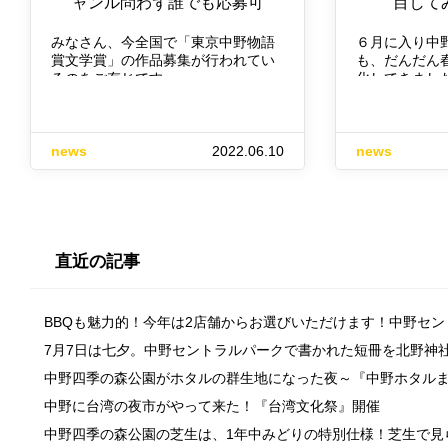
ャンル問わず誰でも応募可
目して
みなさん、今全国で「東京中野物語
６月に入り中
賞文学賞」の作品募集が行われてい
も、だんだん
るのをご存じです…
化してきまし
news
2022.06.10
news
直近の記事
BBQも魅力的！今年は2店舗からお選びいただけます！中野セ
7月7日は七夕。中野セントラルパークで書かれた短冊を北野神
中野四季の森公園がホタルの群生地になった夜～『中野ホタル
中野に台湾の夜市がやって来た！『台湾文化祭』開催
中野四季の森公園の芝生は、1年中みどりの特別仕様！芝生で見