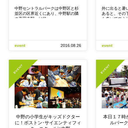
中野セントラルパークは中野区と杉
外に出ると暑
並区の区界近くにあり、中野駅の隣
あると、その
の高円寺駅へは徒…
も多いですよ
event
2016.08.26
event
中野の小学生がキッズドクター
本日１７時
に！ボストン･サイエンティフィ
ルパー