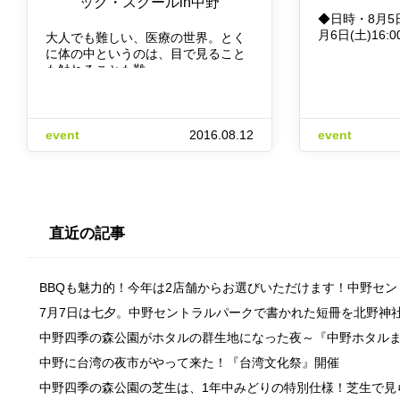
ック・スクールin中野
◆日時・8月5日(
月6日(土)16:0
大人でも難しい、医療の世界。とく
に体の中というのは、目で見ること
も触れることも難…
event
2016.08.12
event
直近の記事
BBQも魅力的！今年は2店舗からお選びいただけます！中野セ
7月7日は七夕。中野セントラルパークで書かれた短冊を北野神
中野四季の森公園がホタルの群生地になった夜～『中野ホタル
中野に台湾の夜市がやって来た！『台湾文化祭』開催
中野四季の森公園の芝生は、1年中みどりの特別仕様！芝生で見