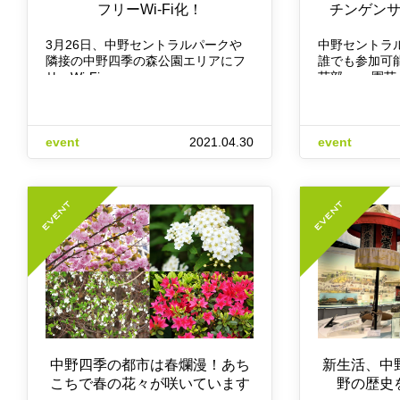
フリーWi-Fi化！
チンゲン
3月26日、中野セントラルパークや
中野セントラ
隣接の中野四季の森公園エリアにフ
誰でも参加可
リーWi-Fi…
芸部』。 園芸
event
2021.04.30
event
中野四季の都市は春爛漫！あち
新生活、中
こちで春の花々が咲いています
野の歴史