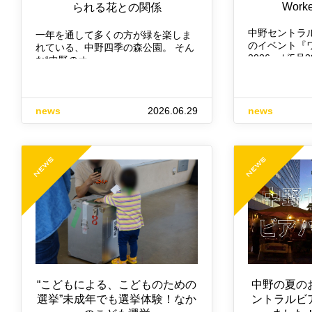
Worke
られる花との関係
中野セントラ
一年を通して多くの方が緑を楽しま
のイベント『
れている、中野四季の森公園。 そん
2026』が5月2
な“中野のオ…
news
2026.06.29
news
“こどもによる、こどものための
中野の夏の
選挙”未成年でも選挙体験！なか
ントラルビ