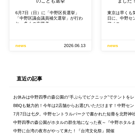
のこども選挙
ました！
6月7日（日）に「中野区長選挙」
東京は早くも気
「中野区議会議員補欠選挙」が行わ
日に、中野セ
れ、多くの有権者…
アベニュー…
news
2026.06.13
news
直近の記事
お休みは中野四季の森公園の“手ぶらでピクニック”でテントを
BBQも魅力的！今年は2店舗からお選びいただけます！中野セ
7月7日は七夕。中野セントラルパークで書かれた短冊を北野神
中野四季の森公園がホタルの群生地になった夜～『中野ホタル
中野に台湾の夜市がやって来た！『台湾文化祭』開催