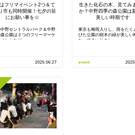
はフリマイベント2つ＆て
生きた化石の木、見てみ
り市も同時開催！七夕の笹
か？中野四季の森公園は
にお願い事を☆
美しい時期です
の中野セントラルパーク＆中野
東京も梅雨入りし、雨をたく
の森公園は２つのフリーマーケ
びた公園の樹木の緑が美しい
イベントなど…
なってまいりまし…
2025.06.27
event
2025