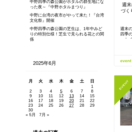
中野四季の森公園がホタルの群生地にな
週末
った夜～『中野ホタルまつり』
づく
中野に台湾の夜市がやって来た！『台湾
文化祭』開催
中野四季の森公園の芝生は、1年中みど
週末
りの特別仕様！芝生で見られる花との関
四季
係
ット
event
2025年6月
月
火
水
木
金
土
日
1
2
3
4
5
6
7
8
9
10
11
12
13
14
15
16
17
18
19
20
21
22
23
24
25
26
27
28
29
30
« 5月
7月 »