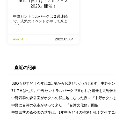
5/14（日）は『四川フェス
2023』開催！
中野セントラルパークは２週連続
で、人気のイベントがやって来ま
す！ …
event
2023.05.04
直近の記事
BBQも魅力的！今年は2店舗からお選びいただけます！中野セ
7月7日は七夕。中野セントラルパークで書かれた短冊を北野神
中野四季の森公園がホタルの群生地になった夜～『中野ホタル
中野に台湾の夜市がやって来た！『台湾文化祭』開催
中野四季の森公園の芝生は、1年中みどりの特別仕様！芝生で見