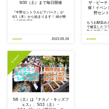
9/30（土）まで毎日開催
ザ・ビーチ
催！イベン
『中野セントラルビアパーク』が
野セン
6/1（木）から始まります！ 緑が映
える解放感抜…
もうお馴染み
で被災したフ
島を支援し続
event
2023.05.26
event
5/6（土）は『ナカノ・キッズフ
ェス』、5/13（土）・