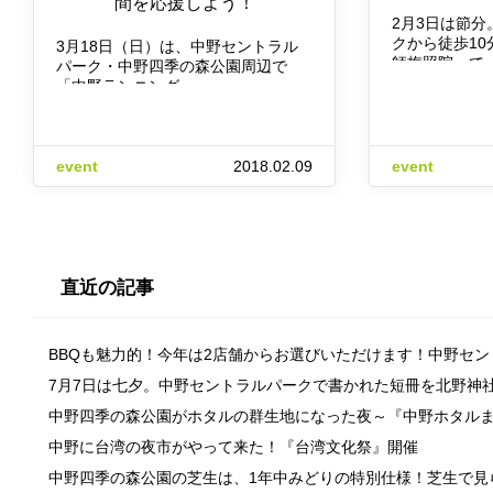
間を応援しよう！
2月3日は節
クから徒歩1
3月18日（日）は、中野セントラル
師梅照院」で
パーク・中野四季の森公園周辺で
「中野ランニング…
event
2018.02.09
event
直近の記事
BBQも魅力的！今年は2店舗からお選びいただけます！中野セ
7月7日は七夕。中野セントラルパークで書かれた短冊を北野神
中野四季の森公園がホタルの群生地になった夜～『中野ホタル
中野に台湾の夜市がやって来た！『台湾文化祭』開催
中野四季の森公園の芝生は、1年中みどりの特別仕様！芝生で見