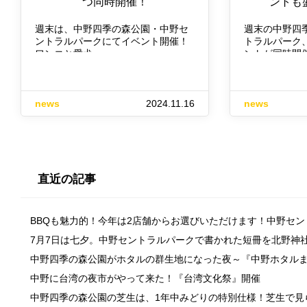
つ同時開催！
ントも
週末は、中野四季の森公園・中野セ
週末の中野四
ントラルパークにてイベント開催！
トラルパーク
ワンコと愛犬…
ントが同時開
news
2024.11.16
news
直近の記事
BBQも魅力的！今年は2店舗からお選びいただけます！中野セ
7月7日は七夕。中野セントラルパークで書かれた短冊を北野神
中野四季の森公園がホタルの群生地になった夜～『中野ホタル
中野に台湾の夜市がやって来た！『台湾文化祭』開催
中野四季の森公園の芝生は、1年中みどりの特別仕様！芝生で見