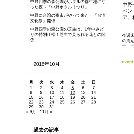
中野四季の森公園がホタルの群生地にな
中野
った夜～『中野ホタルまつり』
ベン
中野に台湾の夜市がやって来た！『台湾
ア、
文化祭』開催
中野四季の森公園の芝生は、1年中みど
りの特別仕様！芝生で見られる花との関
今週
係
の周
す。
event
2018年10月
月
火
水
木
金
土
日
1
2
3
4
5
6
7
8
9
10
11
12
13
14
15
16
17
18
19
20
21
22
23
24
25
26
27
28
29
30
31
« 9月
11月 »
過去の記事