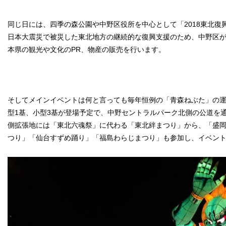
同じ日には、四季の森公園や中野区役所を中心として「2018東北復
日本大震災で被災した東北地方の継続的な復興支援のため、中野区
本県の観光や文化のPR、物産の販売を行います。
そしてメインイベントは何と言っても毎年恒例の「青森ねぶた」の
型1基、小型3基が登場予定で、中野セントラルパーク北側の公道を
側拡張地には「東北六魂祭」に代わる「東北絆まつり」から、「盛
つり」「仙台すずめ踊り」「福島わらじまつり」も参加し、イベン