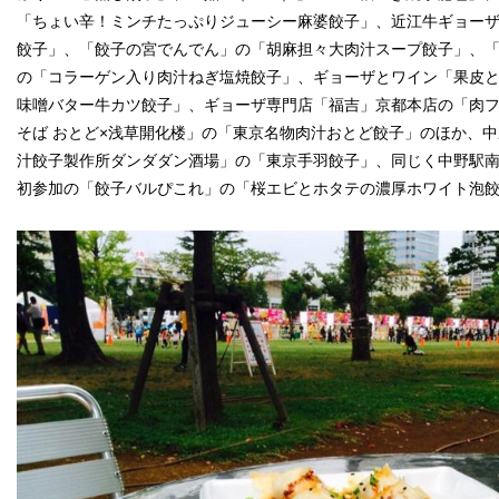
「ちょい辛！ミンチたっぷりジューシー麻婆餃子」、近江牛ギョーザ
餃子」、「餃子の宮でんでん」の「胡麻担々大肉汁スープ餃子」、「
の「コラーゲン入り肉汁ねぎ塩焼餃子」、ギョーザとワイン「果皮
味噌バター牛カツ餃子」、ギョーザ専門店「福吉」京都本店の「肉
そば おとど×浅草開化楼」の「東京名物肉汁おとど餃子」のほか、
汁餃子製作所ダンダダン酒場」の「東京手羽餃子」、同じく中野駅
初参加の「餃子バルぴこれ」の「桜エビとホタテの濃厚ホワイト泡