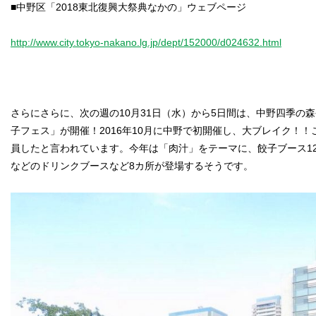
■中野区「2018東北復興大祭典なかの」ウェブページ
http://www.city.tokyo-nakano.lg.jp/dept/152000/d024632.html
さらにさらに、次の週の10月31日（水）から5日間は、中野四季の
子フェス」が開催！2016年10月に中野で初開催し、大ブレイク！！
員したと言われています。今年は「肉汁」をテーマに、餃子ブース1
などのドリンクブースなど8カ所が登場するそうです。