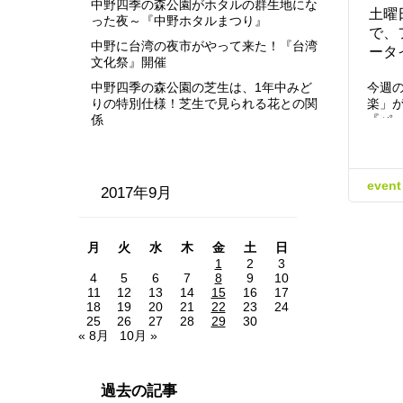
中野四季の森公園がホタルの群生地にな
土曜
った夜～『中野ホタルまつり』
で、
中野に台湾の夜市がやって来た！『台湾
ータ
文化祭』開催
中野四季の森公園の芝生は、1年中みど
今週
りの特別仕様！芝生で見られる花との関
楽」
係
『パ
event
2017年9月
月
火
水
木
金
土
日
1
2
3
4
5
6
7
8
9
10
11
12
13
14
15
16
17
18
19
20
21
22
23
24
25
26
27
28
29
30
« 8月
10月 »
過去の記事