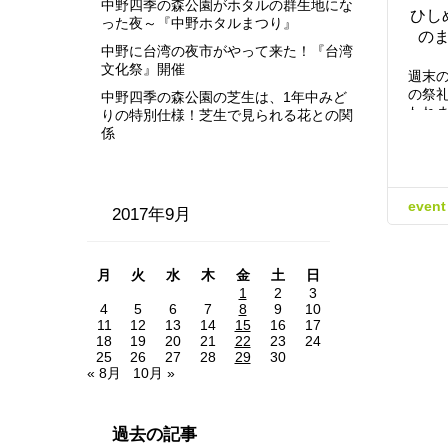
中野四季の森公園がホタルの群生地にな
ひし
った夜～『中野ホタルまつり』
の
中野に台湾の夜市がやって来た！『台湾
文化祭』開催
週末の
の祭
中野四季の森公園の芝生は、1年中みど
われ
りの特別仕様！芝生で見られる花との関
係
event
2017年9月
月
火
水
木
金
土
日
1
2
3
4
5
6
7
8
9
10
11
12
13
14
15
16
17
18
19
20
21
22
23
24
25
26
27
28
29
30
« 8月
10月 »
過去の記事