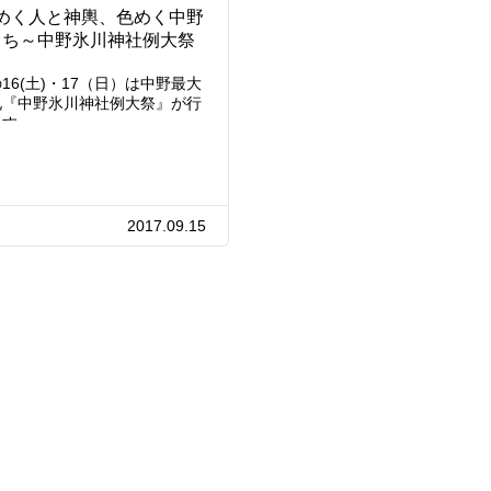
めく人と神輿、色めく中野
まち～中野氷川神社例大祭
16(土)・17（日）は中野最大
礼『中野氷川神社例大祭』が行
ます。…
2017.09.15