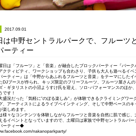
2017.09.01
日は中野セントラルパークで、フルーツ
パーティー
曜日は「フルーツ」と「音楽」が融合したブロックパーティー『パーク
アクティビティ、ワークショップも合わさり、子供も大人も遊べるイベ
パーティー』は「中野からあふれるフルーツと音楽」をテーマにしたイ
たDJブースが作られ、キッズ限定のフリーフルーツ、フルーツ屋さん
ズ・ギタリストの小沼ようすけ氏を迎え、ソロ･パフォーマンスのほか
うです！
大盛況だった「気軽に”のぼる楽しみ”」が体験できるクライミングワー
グ、アーティストによるライブペインティング、そして中野ベースのキッズダ
が楽しめます。
は様々なコンテンツを体験しながらフルーツと音楽を自然に肌で感じ、
えるイベントとなっていますので、土曜日は家族で中野セントラルパー
パーティー◆
www.facebook.com/nakanoparkparty/