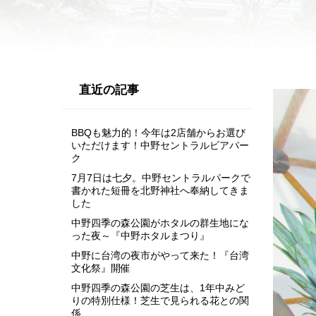
直近の記事
BBQも魅力的！今年は2店舗からお選び
いただけます！中野セントラルビアパー
ク
7月7日は七夕。中野セントラルパークで
書かれた短冊を北野神社へ奉納してきま
した
中野四季の森公園がホタルの群生地にな
った夜～『中野ホタルまつり』
中野に台湾の夜市がやって来た！『台湾
文化祭』開催
中野四季の森公園の芝生は、1年中みど
りの特別仕様！芝生で見られる花との関
係