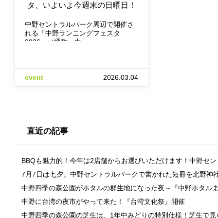
タ、いよいよ今週末の日曜日！
中野セントラルパーク周辺で開催さ
れる「中野ランニングフェスタ
2026」（通称＝中…
event
2026.03.04
直近の記事
BBQも魅力的！今年は2店舗からお選びいただけます！中野セ
7月7日は七夕。中野セントラルパークで書かれた短冊を北野神
中野四季の森公園がホタルの群生地になった夜～『中野ホタル
中野に台湾の夜市がやって来た！『台湾文化祭』開催
中野四季の森公園の芝生は、1年中みどりの特別仕様！芝生で見