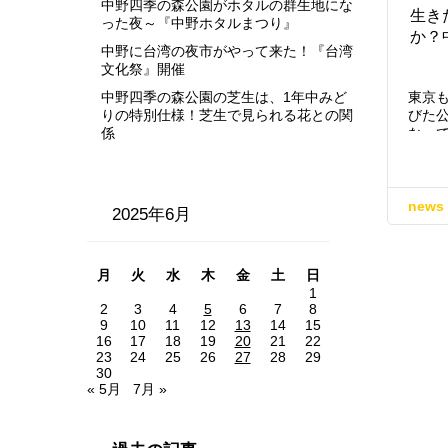
中野四季の森公園がホタルの群生地にな
生き
った夜～『中野ホタルまつり』
か？
中野に台湾の夜市がやって来た！『台湾
文化祭』開催
中野四季の森公園の芝生は、1年中みど
東京
りの特別仕様！芝生で見られる花との関
びた
係
なっ
news
2025年6月
月
火
水
木
金
土
日
1
2
3
4
5
6
7
8
9
10
11
12
13
14
15
16
17
18
19
20
21
22
23
24
25
26
27
28
29
30
« 5月
7月 »