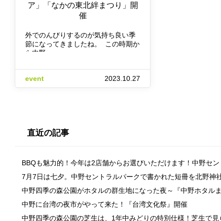
ア」「なかの東北絆まつり」開
催
外でのんびりするのが気持ち良い季
節になってきましたね。 この時期か
ら中野…
event
2023.10.27
直近の記事
BBQも魅力的！今年は2店舗からお選びいただけます！中野セ
7月7日は七夕。中野セントラルパークで書かれた短冊を北野神
中野四季の森公園がホタルの群生地になった夜～『中野ホタル
中野に台湾の夜市がやって来た！『台湾文化祭』開催
中野四季の森公園の芝生は、1年中みどりの特別仕様！芝生で見