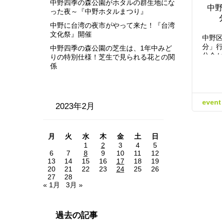
中野四季の森公園がホタルの群生地にな
中
った夜～『中野ホタルまつり』
中野に台湾の夜市がやって来た！『台湾
文化祭』開催
中野区
分」行
中野四季の森公園の芝生は、1年中みど
分会
りの特別仕様！芝生で見られる花との関
係
event
2023年2月
月
火
水
木
金
土
日
1
2
3
4
5
6
7
8
9
10
11
12
13
14
15
16
17
18
19
20
21
22
23
24
25
26
27
28
« 1月
3月 »
過去の記事