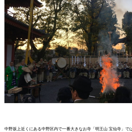
中野坂上近くにある中野区内で一番大きなお寺「明王山 宝仙寺」で