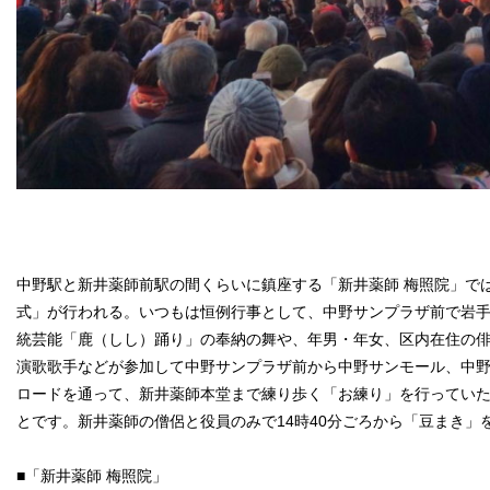
中野駅と新井薬師前駅の間くらいに鎮座する「新井薬師 梅照院」で
式」が行われる。いつもは恒例行事として、中野サンプラザ前で岩
統芸能「鹿（しし）踊り」の奉納の舞や、年男・年女、区内在住の
演歌歌手などが参加して中野サンプラザ前から中野サンモール、中
ロードを通って、新井薬師本堂まで練り歩く「お練り」を行ってい
とです。新井薬師の僧侶と役員のみで14時40分ごろから「豆まき」
■「新井薬師 梅照院」