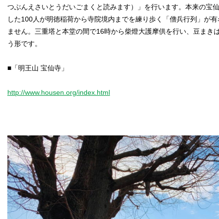
つぶんえさいとうだいごまくと読みます）」を行います。本来の宝
した100人が明徳稲荷から寺院境内までを練り歩く「僧兵行列」が
ません。三重塔と本堂の間で16時から柴燈大護摩供を行い、豆まきは
う形です。
■「明王山 宝仙寺」
http://www.housen.org/index.html