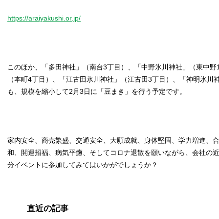
https://araiyakushi.or.jp/
このほか、「多田神社」（南台3丁目）、「中野氷川神社」（東中野
（本町4丁目）、「江古田氷川神社」（江古田3丁目）、「神明氷川
も、規模を縮小して2月3日に「豆まき」を行う予定です。
家内安全、商売繁盛、交通安全、大願成就、身体堅固、学力増進、
和、開運招福、病気平癒、そしてコロナ退散を願いながら、会社の
分イベントに参加してみてはいかがでしょうか？
直近の記事