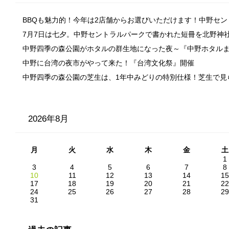
BBQも魅力的！今年は2店舗からお選びいただけます！中野セ
7月7日は七夕。中野セントラルパークで書かれた短冊を北野神
中野四季の森公園がホタルの群生地になった夜～『中野ホタル
中野に台湾の夜市がやって来た！『台湾文化祭』開催
中野四季の森公園の芝生は、1年中みどりの特別仕様！芝生で見
2026年8月
月
火
水
木
金
土
1
3
4
5
6
7
8
10
11
12
13
14
15
17
18
19
20
21
22
24
25
26
27
28
29
31