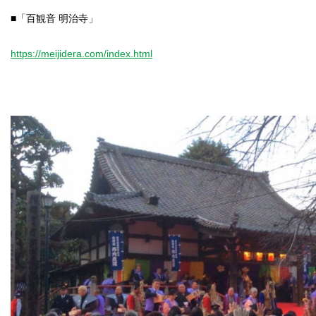
■「百観音 明治寺」
https://meijidera.com/index.html