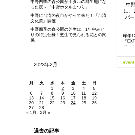
中野四季の森公園がホタルの群生地にな
中
った夜～『中野ホタルまつり』
に、
中野に台湾の夜市がやって来た！『台湾
パー
文化祭』開催
中野四季の森公園の芝生は、1年中みど
りの特別仕様！芝生で見られる花との関
昨年1
係
『EX
パー
event
2023年2月
月
火
水
木
金
土
日
1
2
3
4
5
6
7
8
9
10
11
12
13
14
15
16
17
18
19
20
21
22
23
24
25
26
27
28
« 1月
3月 »
過去の記事