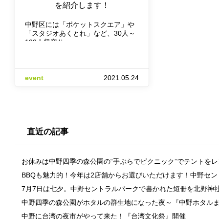
を紹介します！
中野区には「ポケットスクエア」や
「スタジオあくとれ」など、30人～
100人収容サ…
event
2021.05.24
直近の記事
お休みは中野四季の森公園の“手ぶらでピクニック”でテントを
BBQも魅力的！今年は2店舗からお選びいただけます！中野セ
7月7日は七夕。中野セントラルパークで書かれた短冊を北野神
中野四季の森公園がホタルの群生地になった夜～『中野ホタル
中野に台湾の夜市がやって来た！『台湾文化祭』開催