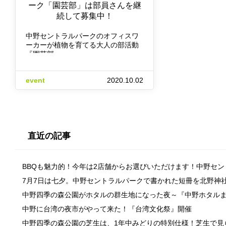
ーク「園芸部」は部員さんを継
続して募集中！
中野セントラルパークのオフィスワ
ーカーが植物を育てる大人の部活動
『園芸部』。 …
event
2020.10.02
直近の記事
BBQも魅力的！今年は2店舗からお選びいただけます！中野セ
7月7日は七夕。中野セントラルパークで書かれた短冊を北野神
中野四季の森公園がホタルの群生地になった夜～『中野ホタル
中野に台湾の夜市がやって来た！『台湾文化祭』開催
中野四季の森公園の芝生は、1年中みどりの特別仕様！芝生で見