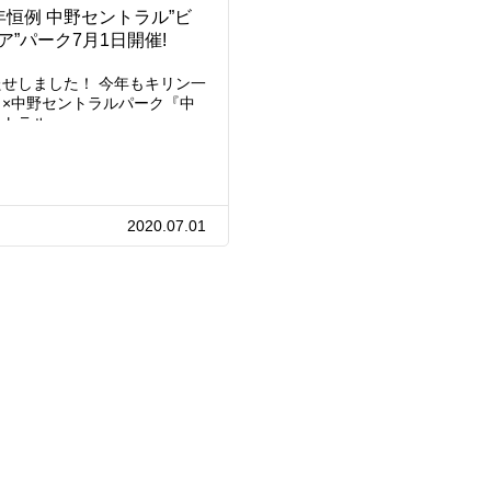
年恒例 中野セントラル”ビ
ア”パーク7月1日開催!
たせしました！ 今年もキリン一
り×中野セントラルパーク『中
ントラル…
2020.07.01