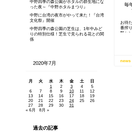
中野四季の森公園がホタルの群生地にな
毎
った夜～『中野ホタルまつり』
中野に台湾の夜市がやって来た！『台湾
文化祭』開催
お待
番搾
中野四季の森公園の芝生は、1年中みど
野セ
りの特別仕様！芝生で見られる花との関
係
news
2020年7月
月
火
水
木
金
土
日
1
2
3
4
5
6
7
8
9
10
11
12
13
14
15
16
17
18
19
20
21
22
23
24
25
26
27
28
29
30
31
« 6月
8月 »
過去の記事