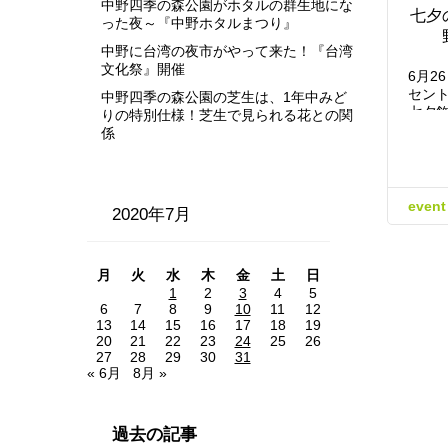
中野四季の森公園がホタルの群生地にな
七夕
った夜～『中野ホタルまつり』
中野に台湾の夜市がやって来た！『台湾
文化祭』開催
6月2
セン
中野四季の森公園の芝生は、1年中みど
七夕
りの特別仕様！芝生で見られる花との関
係
event
2020年7月
月
火
水
木
金
土
日
1
2
3
4
5
6
7
8
9
10
11
12
13
14
15
16
17
18
19
20
21
22
23
24
25
26
27
28
29
30
31
« 6月
8月 »
過去の記事