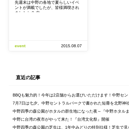
先週末は中野の各地で夏らしいイベ
ントが満載でしたが、皆様満喫され
ましたか？ 中…
event
2015.08.07
直近の記事
BBQも魅力的！今年は2店舗からお選びいただけます！中野セ
7月7日は七夕。中野セントラルパークで書かれた短冊を北野神
中野四季の森公園がホタルの群生地になった夜～『中野ホタル
中野に台湾の夜市がやって来た！『台湾文化祭』開催
中野四季の森公園の芝生は、1年中みどりの特別仕様！芝生で見