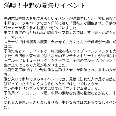
満喫！中野の夏祭りイベント
先週末は中野の各地で夏らしいイベントが満載でしたが、皆様満喫
中野セントラルパークでは２日間に渡り『夏祭』が開催され、子供
ワーカーが多く参加し盛り上がっていました。
中でも青空のもと行われた関東学生プロレスでは、立ち寄った誰も
ォーマンス！
ステージでは出演者の演奏に合わせて、たくさんの子供達が一緒に
コに。
子供たちとアーティストが一緒に絵を描くライブペインティングも
また中野四季の森公園では『なかのアンテナストリート』が開催され、こ
～フルーツ＆ミュージック」をテーマに、子供のフルーツバイキング
生の上ではしゃぐ光景が広がりました。
北口暫定広場では『中野駅前大盆踊り大会』が開催され、沢山の人
巻。
飛び入りで参加できる今イベントでは、見物に訪れた人の足が自然
ば踊っていた！という人も多かったのではないでしょうか。
向いの中野サンプラザ前の広場では『プレミアム縁日』が。
子供用プールにチンドン屋、中野の素敵なお店の物産などがあり、
た。
訪れる人を思いっきり楽しませる、中野ならではのおもてなしイベ
た。