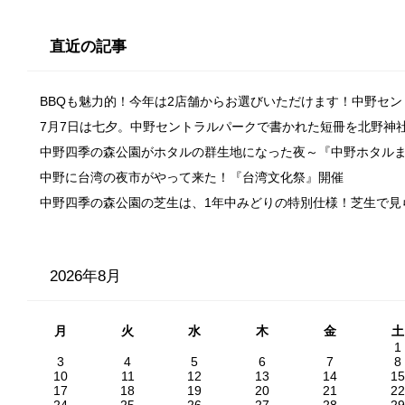
直近の記事
BBQも魅力的！今年は2店舗からお選びいただけます！中野セ
7月7日は七夕。中野セントラルパークで書かれた短冊を北野神
中野四季の森公園がホタルの群生地になった夜～『中野ホタル
中野に台湾の夜市がやって来た！『台湾文化祭』開催
中野四季の森公園の芝生は、1年中みどりの特別仕様！芝生で見
2026年8月
月
火
水
木
金
土
1
3
4
5
6
7
8
10
11
12
13
14
15
17
18
19
20
21
22