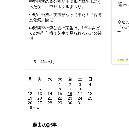
中野四季の森公園がホタルの群生地にな
週末
った夜～『中野ホタルまつり』
中野に台湾の夜市がやって来た！『台湾
文化祭』開催
今週
『花と
中野四季の森公園の芝生は、1年中みど
す。 
りの特別仕様！芝生で見られる花との関
係
event
2014年5月
月
火
水
木
金
土
日
1
2
3
4
5
6
7
8
9
10
11
12
13
14
15
16
17
18
19
20
21
22
23
24
25
26
27
28
29
30
31
6月 »
過去の記事