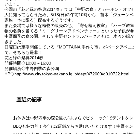
います。
今回の『花と緑の祭典2014春』では「中野の森」とカーボン・オフ
人に知ってもらうため、5/18(日)の午前10時から、苗木「ジュー
家族一本に限る）配布するそうです。
また会場では様々な植物の販売の他、「寄せ植え教室」「ハーブ教
物の名前を当てる「ミニグリーンアドベンチャー」といった子供が
中野四季の森公園、そして中野セントラルパークともに、木々の緑
きました。
日曜日は定期開催している『MOTTAINAI手作り市』がパークアベ
で、そちらも是非！
花と緑の祭典2014春
開催時間◇10:00～16:00
開催場所◇中野四季の森公園
HP◇
http://www.city.tokyo-nakano.lg.jp/dept/472000/d010722.html
直近の記事
お休みは中野四季の森公園の“手ぶらでピクニック”でテントを
BBQも魅力的！今年は2店舗からお選びいただけます！中野セ