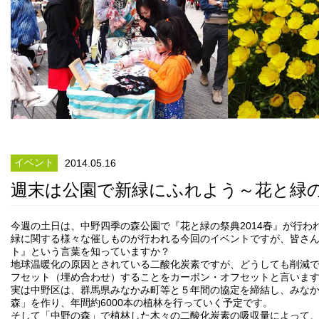
イベント
2014.05.16
週末は公園で新緑にふれよう～花と緑の祭
今週の土日は、中野四季の森公園で『花と緑の祭典2014春』が行わ
緑に関する様々な催しものが行われる今回のイベントですが、皆さ
ト』という言葉を知っていますか？
地球温暖化の原因とされている二酸化炭素ですが、どうしても削減
フセット（埋め合わせ）することをカーボン・オフセットと言いま
実は中野区は、群馬県みなかみ町等と５年間の協定を締結し、みなかみ
森」を作り、年間約6000本の植林を行っていく予定です。
そして「中野の森」で植林した木々の二酸化炭素の吸収量によって