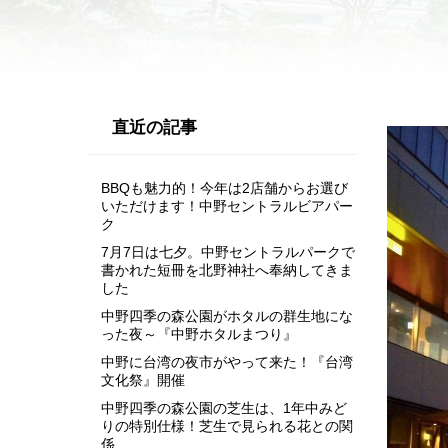
直近の記事
BBQも魅力的！今年は2店舗からお選び
いただけます！中野セントラルビアパー
ク
7月7日は七夕。中野セントラルパークで
書かれた短冊を北野神社へ奉納してきま
した
中野四季の森公園がホタルの群生地にな
った夜～『中野ホタルまつり』
中野に台湾の夜市がやって来た！『台湾
文化祭』開催
中野四季の森公園の芝生は、1年中みど
りの特別仕様！芝生で見られる花との関
係