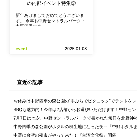
の内部イベント特集②
新年あけましておめでとうございま
す。 今年も中野セントラルパーク・
中野四季の森…
event
2025.01.03
直近の記事
お休みは中野四季の森公園の“手ぶらでピクニック”でテントを
BBQも魅力的！今年は2店舗からお選びいただけます！中野セ
7月7日は七夕。中野セントラルパークで書かれた短冊を北野神
中野四季の森公園がホタルの群生地になった夜～『中野ホタル
中野に台湾の夜市がやって来た！『台湾文化祭』開催