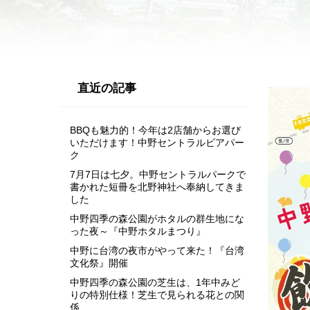
直近の記事
BBQも魅力的！今年は2店舗からお選び
いただけます！中野セントラルビアパー
ク
7月7日は七夕。中野セントラルパークで
書かれた短冊を北野神社へ奉納してきま
した
中野四季の森公園がホタルの群生地にな
った夜～『中野ホタルまつり』
中野に台湾の夜市がやって来た！『台湾
文化祭』開催
中野四季の森公園の芝生は、1年中みど
りの特別仕様！芝生で見られる花との関
係