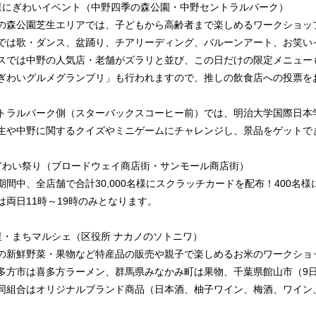
森にぎわいイベント（中野四季の森公園・中野セントラルパーク）
の森公園芝生エリアでは、子どもから高齢者まで楽しめるワークショッ
では歌・ダンス、盆踊り、チアリーディング、バルーンアート、お笑い
スでは中野の人気店・老舗がズラリと並び、この日だけの限定メニュー
ぎわいグルメグランプリ」も行われますので、推しの飲食店への投票を
トラルパーク側（スターバックスコーヒー前）では、明治大学国際日本
生や中野に関するクイズやミニゲームにチャレンジし、景品をゲットで
ぎわい祭り（ブロードウェイ商店街・サンモール商店街）
期間中、全店舗で合計30,000名様にスクラッチカードを配布！400名様
は両日11時～19時のみとなります。
里・まちマルシェ（区役所 ナカノのソトニワ）
の新鮮野菜・果物など特産品の販売や親子で楽しめるお米のワークショ
多方市は喜多方ラーメン、群馬県みなかみ町は果物、千葉県館山市（9
同組合はオリジナルブランド商品（日本酒、柚子ワイン、梅酒、ワイン