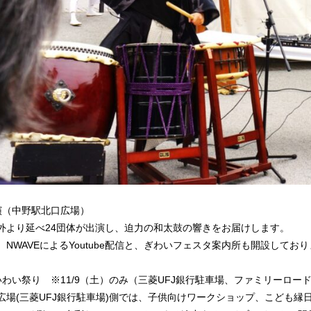
演（中野駅北口広場）
外より延べ24団体が出演し、迫力の和太鼓の響きをお届けします。
、NWAVEによるYoutube配信と、ぎわいフェスタ案内所も開設してお
いわい祭り ※11/9（土）のみ（三菱UFJ銀行駐車場、ファミリーロ
広場(三菱UFJ銀行駐車場)側では、子供向けワークショップ、こども