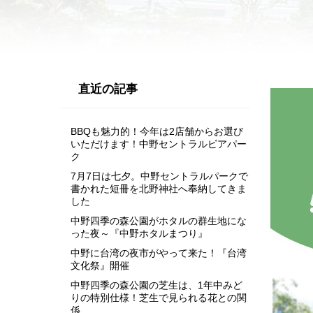
直近の記事
BBQも魅力的！今年は2店舗からお選び
いただけます！中野セントラルビアパー
ク
7月7日は七夕。中野セントラルパークで
書かれた短冊を北野神社へ奉納してきま
した
中野四季の森公園がホタルの群生地にな
った夜～『中野ホタルまつり』
中野に台湾の夜市がやって来た！『台湾
文化祭』開催
中野四季の森公園の芝生は、1年中みど
りの特別仕様！芝生で見られる花との関
係