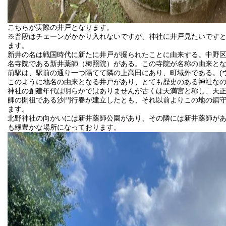
こちらが実際の井戸となります。
※普段はチェーンがかかり入れないですが、神社に井戸見たいです
ます。
新井の名は戦国時代に新たに井戸が掘られたことに由来する。中野
名寺院である新井薬師（
梅照院
）がある。この寺院が名称の由来と
前駅
は、駅前の通り一つ隔てて隣の上高田にあり、町域外である。(
このように地名の由来となる井戸があり、とても歴史のある神社な
神社の創建年代は明らかではありませんが古くは天満宮と称し、天正年間(
師の開祖である沙門行春が建立したとも、それ以前よりこの地の鎮
ます。
北野神社の向かいには新井薬師公園があり、その隣には新井薬師が
も緑豊かな場所になっております。