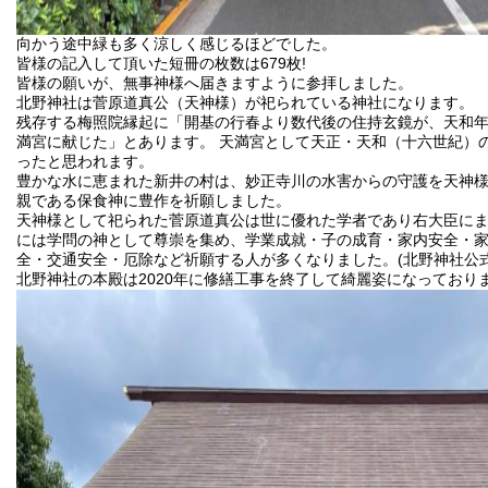
向かう途中緑も多く涼しく感じるほどでした。
皆様の記入して頂いた短冊の枚数は679枚!
皆様の願いが、無事神様へ届きますように参拝しました。
北野神社は菅原道真公（天神様）が祀られている神社になります。
残存する梅照院縁起に「開基の行春より数代後の住持玄鏡が、天和
満宮に献じた」とあります。 天満宮として天正・天和（十六世紀）
ったと思われます。
豊かな水に恵まれた新井の村は、妙正寺川の水害からの守護を天神
親である保食神に豊作を祈願しました。
天神様として祀られた菅原道真公は世に優れた学者であり右大臣に
には学問の神として尊崇を集め、学業成就・子の成育・家内安全・
全・交通安全・厄除など祈願する人が多くなりました。(北野神社公式
北野神社の本殿は2020年に修繕工事を終了して綺麗姿になっており