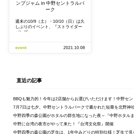
ンプジャム in 中野セントラルパ
ーク
週末の10/9（土）・10/10（日）は久
しぶりのイベント、『ストライダー
パンプ…
event
2021.10.08
直近の記事
BBQも魅力的！今年は2店舗からお選びいただけます！中野セ
7月7日は七夕。中野セントラルパークで書かれた短冊を北野神
中野四季の森公園がホタルの群生地になった夜～『中野ホタル
中野に台湾の夜市がやって来た！『台湾文化祭』開催
中野四季の森公園の芝生は、1年中みどりの特別仕様！芝生で見