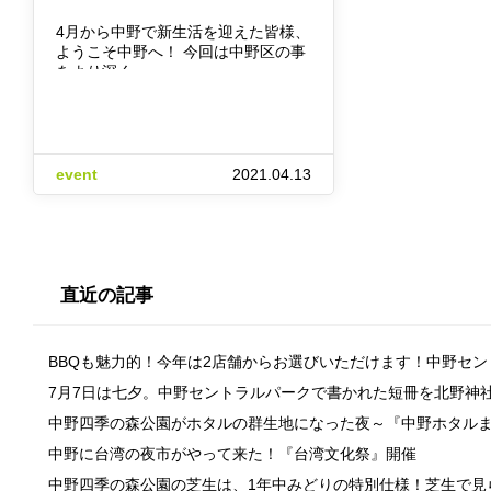
4月から中野で新生活を迎えた皆様、
ようこそ中野へ！ 今回は中野区の事
をより深く…
event
2021.04.13
直近の記事
BBQも魅力的！今年は2店舗からお選びいただけます！中野セ
7月7日は七夕。中野セントラルパークで書かれた短冊を北野神
中野四季の森公園がホタルの群生地になった夜～『中野ホタル
中野に台湾の夜市がやって来た！『台湾文化祭』開催
中野四季の森公園の芝生は、1年中みどりの特別仕様！芝生で見