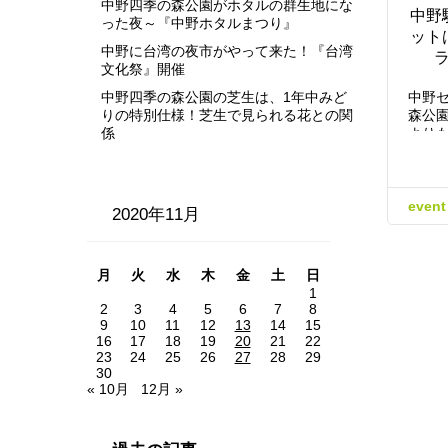
中野四季の森公園がホタルの群生地にな
中野
った夜～『中野ホタルまつり』
ット
中野に台湾の夜市がやって来た！『台湾
文化祭』開催
中野四季の森公園の芝生は、1年中みど
中野
りの特別仕様！芝生で見られる花との関
森公
係
より
event
2020年11月
月
火
水
木
金
土
日
1
2
3
4
5
6
7
8
9
10
11
12
13
14
15
16
17
18
19
20
21
22
23
24
25
26
27
28
29
30
« 10月
12月 »