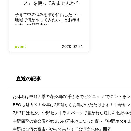
ース』を使ってみませんか？
子育て中の悩みを誰かに話したい…
地域で何かやってみたい！とお考え
の方、中野区内の…
event
2020.02.21
直近の記事
お休みは中野四季の森公園の“手ぶらでピクニック”でテントを
BBQも魅力的！今年は2店舗からお選びいただけます！中野セ
7月7日は七夕。中野セントラルパークで書かれた短冊を北野神
中野四季の森公園がホタルの群生地になった夜～『中野ホタル
中野に台湾の夜市がやって来た！『台湾文化祭』開催