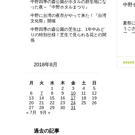
中野四季の森公園がホタルの群生地にな
中野
った夜～『中野ホタルまつり』
中野に台湾の夜市がやって来た！『台湾
文化祭』開催
夏祭
うご
中野四季の森公園の芝生は、1年中みど
アッ
りの特別仕様！芝生で見られる花との関
係
event
2018年8月
月
火
水
木
金
土
日
1
2
3
4
5
6
7
8
9
10
11
12
13
14
15
16
17
18
19
20
21
22
23
24
25
26
27
28
29
30
31
« 7月
9月 »
過去の記事