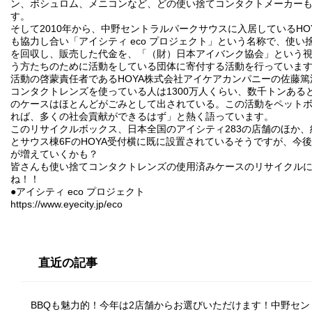
ン、ボシュロム、メニコンなど、どの使い捨てコンタクトメーカー
す。
そして2010年から、中野セントラルパークサウスに入居しているHO
も協力し合い「アイシティ eco プロジェクト」という名称で、使
を回収し、販売した代金を、「（財）日本アイバンク協会」という
う方たちのために活動をしている団体に寄付する活動を行っていま
活動の啓蒙責任者であるHOYA株式会社アイケアカンパニーの佐藤
コンタクトレンズを使っている人は1300万人くらい、数千トンある
のケースはほとんどがごみとして出されている。この活動をペット
れば、多くの社会貢献ができるはず」と熱く語っています。
このリサイクルボックス、日本全国のアイシティ283の店舗のほか、約
とサウス棟6FのHOYA受付横に既に設置されているそうですが、今
が増えていくかも？
皆さんも使い捨てコンタクトレンズの使用済みケースのリサイクル
ね！！
●アイシティ eco プロジェクト
https://www.eyecity.jp/eco
直近の記事
BBQも魅力的！今年は2店舗からお選びいただけます！中野セ