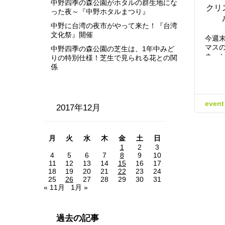
中野四季の森公園がホタルの群生地にな
クリ
った夜～『中野ホタルまつり』
中野に台湾の夜市がやって来た！『台湾
文化祭』開催
今週
マス
中野四季の森公園の芝生は、1年中みど
ネー
りの特別仕様！芝生で見られる花との関
係
event
2017年12月
月
火
水
木
金
土
日
1
2
3
4
5
6
7
8
9
10
11
12
13
14
15
16
17
18
19
20
21
22
23
24
25
26
27
28
29
30
31
« 11月
1月 »
過去の記事