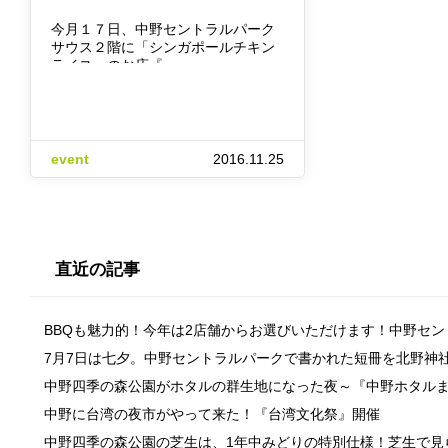
今月１７日、中野セントラルパーク
サウス２階に「シンガポールチキン
ライス」のお店『…
event
2016.11.25
直近の記事
BBQも魅力的！今年は2店舗からお選びいただけます！中野セ
7月7日は七夕。中野セントラルパークで書かれた短冊を北野神
中野四季の森公園がホタルの群生地になった夜～『中野ホタル
中野に台湾の夜市がやって来た！『台湾文化祭』開催
中野四季の森公園の芝生は、1年中みどりの特別仕様！芝生で見