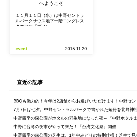
へようこそ
１１月１１日（水）は中野セントラ
ルパークサウス地下一階コングレス
クエアで『ヴィレ…
event
2015.11.20
直近の記事
BBQも魅力的！今年は2店舗からお選びいただけます！中野セ
7月7日は七夕。中野セントラルパークで書かれた短冊を北野神
中野四季の森公園がホタルの群生地になった夜～『中野ホタル
中野に台湾の夜市がやって来た！『台湾文化祭』開催
中野四季の森公園の芝生は、1年中みどりの特別仕様！芝生で見