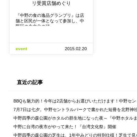
リ受賞店舗めぐり
『中野の食の逸品グランプリ』は店
舗と区民が一体となって参加し、中
野区の食文化の頂…
event
2015.02.20
直近の記事
BBQも魅力的！今年は2店舗からお選びいただけます！中野セ
7月7日は七夕。中野セントラルパークで書かれた短冊を北野神
中野四季の森公園がホタルの群生地になった夜～『中野ホタル
中野に台湾の夜市がやって来た！『台湾文化祭』開催
中野四季の森公園の芝生は、1年中みどりの特別仕様！芝生で見