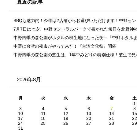
直近の記事
BBQも魅力的！今年は2店舗からお選びいただけます！中野セ
7月7日は七夕。中野セントラルパークで書かれた短冊を北野神
中野四季の森公園がホタルの群生地になった夜～『中野ホタル
中野に台湾の夜市がやって来た！『台湾文化祭』開催
中野四季の森公園の芝生は、1年中みどりの特別仕様！芝生で見
2026年8月
月
火
水
木
金
土
1
3
4
5
6
7
8
10
11
12
13
14
15
17
18
19
20
21
22
24
25
26
27
28
29
31