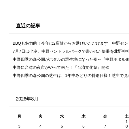
直近の記事
BBQも魅力的！今年は2店舗からお選びいただけます！中野セ
7月7日は七夕。中野セントラルパークで書かれた短冊を北野神
中野四季の森公園がホタルの群生地になった夜～『中野ホタル
中野に台湾の夜市がやって来た！『台湾文化祭』開催
中野四季の森公園の芝生は、1年中みどりの特別仕様！芝生で見
2026年8月
月
火
水
木
金
土
1
3
4
5
6
7
8