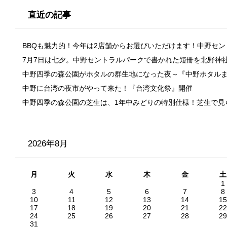
直近の記事
BBQも魅力的！今年は2店舗からお選びいただけます！中野セ
7月7日は七夕。中野セントラルパークで書かれた短冊を北野神
中野四季の森公園がホタルの群生地になった夜～『中野ホタル
中野に台湾の夜市がやって来た！『台湾文化祭』開催
中野四季の森公園の芝生は、1年中みどりの特別仕様！芝生で見
2026年8月
月
火
水
木
金
土
1
3
4
5
6
7
8
10
11
12
13
14
15
17
18
19
20
21
22
24
25
26
27
28
29
31