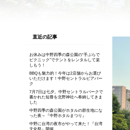
直近の記事
お休みは中野四季の森公園の“手ぶらで
ピクニック”でテントをレンタルして楽
しもう！
BBQも魅力的！今年は2店舗からお選び
いただけます！中野セントラルビアパー
ク
7月7日は七夕。中野セントラルパークで
書かれた短冊を北野神社へ奉納してきま
した
中野四季の森公園がホタルの群生地にな
った夜～『中野ホタルまつり』
中野に台湾の夜市がやって来た！『台湾
文化祭』開催